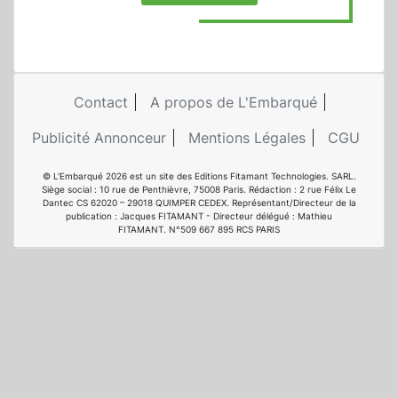
Contact
A propos de L'Embarqué
Publicité Annonceur
Mentions Légales
CGU
© L'Embarqué 2026 est un site des Editions Fitamant Technologies. SARL.
Siège social : 10 rue de Penthièvre, 75008 Paris. Rédaction : 2 rue Félix Le
Dantec CS 62020 – 29018 QUIMPER CEDEX. Représentant/Directeur de la
publication : Jacques FITAMANT - Directeur délégué : Mathieu
FITAMANT. N°509 667 895 RCS PARIS