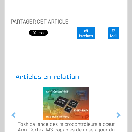
PARTAGER CET ARTICLE
Imprimer
Mail
Articles en relation
Previous
Next
Toshiba lance des microcontrôleurs à cœur
M
Arm Cortex-M3 capables de mise à jour du
To