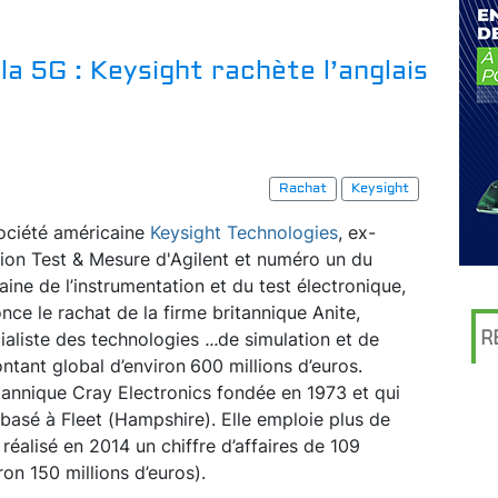
la 5G : Keysight rachète l’anglais
Rachat
Keysight
ociété américaine
Keysight Technologies
, ex-
sion Test & Mesure d'Agilent et numéro un du
ine de l’instrumentation et du test électronique,
nce le rachat de la firme britannique Anite,
R
ialiste des technologies
...
de simulation et de
ontant global d’environ
600 millions d’euros.
ritannique Cray Electronics fondée en 1973 et qui
 basé à Fleet (Hampshire). Elle emploie plus de
éalisé en 2014 un chiffre d’affaires de 109
iron 150 millions d’euros).