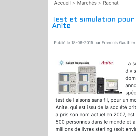
Accueil
>
Marchés
>
Rachat
Test et simulation pour 
Anite
Publié le 18-06-2015 par Francois Gauthier
La s
divi
doma
anno
spéc
test de liaisons sans fil, pour un m
Anite, qui est issu de la société b
a pris son nom actuel en 2007, est
500 personnes dans le monde et a r
millions de livres sterling (soit env