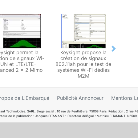
Next
ysight permet la
Keysight propose la
Agil
tion de signaux Wi-
création de signaux
analy
UN et LTE/LTE-
802.11ah pour le test de
pour l
anced 2 x 2 Mimo
systèmes Wi-Fi dédiés
M2M
ropos de L'Embarqué
Publicité Annonceur
Mentions L
ant Technologies. SARL. Siège social : 10 rue de Penthièvre, 75008 Paris. Rédaction : 2 ru
cteur de la publication : Jacques FITAMANT - Directeur délégué : Mathieu FITAMANT. N°509