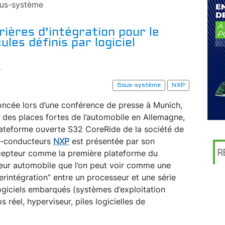
us-système
rières d'intégration pour le
les définis par logiciel
r
Sous-système
NXP
ncée lors d’une conférence de presse à Munich,
e des places fortes de l’automobile en Allemagne,
lateforme ouverte S32 CoreRide de la société de
i-conducteurs
NXP
est présentée par son
R
epteur comme la première plateforme du
eur automobile que l’on peut voir comme une
erintégration” entre un processeur et une série
ogiciels embarqués (systèmes d’exploitation
s réel, hyperviseur, piles logicielles de