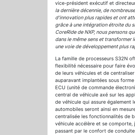
vice-président exécutif et directe
la dernière décennie, de nombreuse
d'innovation plus rapides et ont a
grâce à une intégration étroite du s
CoreRide de NXP, nous pensons que 
dans le même sens et transformer
une voie de développement plus rap
La famille de processeurs S32N off
flexibilité nécessaire pour faire év
de leurs véhicules et de centraliser
auparavant implantées sous forme d
ECU (unité de commande électroniqu
central de véhicule axé sur les app
de véhicule qui assure également l
automobiles seront ainsi en mesur
centralisée les fonctionnalités de 
véhicule accélère et se comporte, ju
passant par le confort de conduite