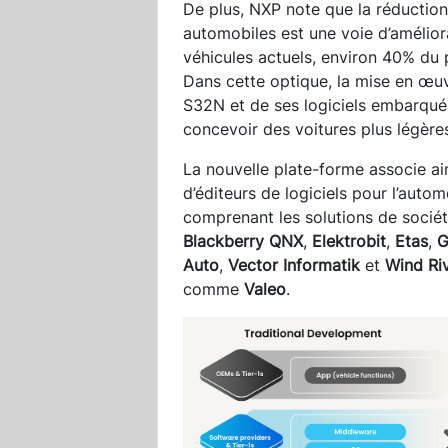
De plus, NXP note que la réducti
automobiles est une voie d’améliora
véhicules actuels, environ 40% du 
Dans cette optique, la mise en œu
S32N et de ses logiciels embarqué
concevoir des voitures plus légère
La nouvelle plate-forme associe ai
d’éditeurs de logiciels pour l’aut
comprenant les solutions de soc
Blackberry QNX
,
Elektrobit
,
Etas
,
G
Auto
,
Vector Informatik
et
Wind Riv
comme
Valeo
.