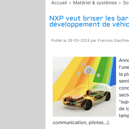
Accueil
>
Matériel & systèmes
>
So
NXP veut briser les bar
développement de véhicu
Publié le 28-03-2024 par Francois Gauthie
Anno
l'un
la p
sem
conc
sect
“sup
de l
temp
communication, pilotes…).