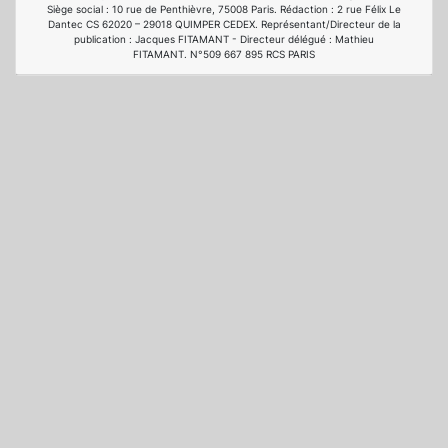
Siège social : 10 rue de Penthièvre, 75008 Paris. Rédaction : 2 rue Félix Le
Dantec CS 62020 – 29018 QUIMPER CEDEX. Représentant/Directeur de la
publication : Jacques FITAMANT - Directeur délégué : Mathieu
FITAMANT. N°509 667 895 RCS PARIS