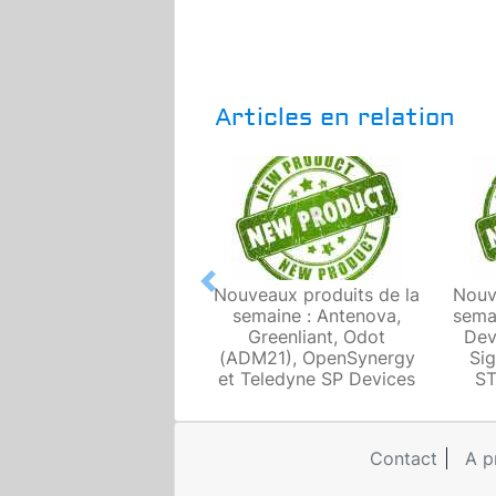
Articles en relation
Previous
Nouveaux produits de la
Nouv
semaine : Antenova,
sema
Greenliant, Odot
Dev
(ADM21), OpenSynergy
Sig
et Teledyne SP Devices
ST
Contact
A p