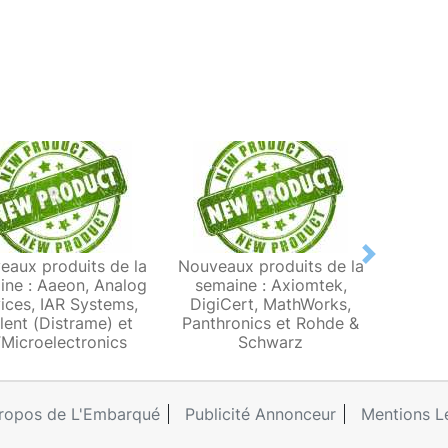
Next
eaux produits de la
Nouveaux produits de la
Nouvea
ine : Aaeon, Analog
semaine : Axiomtek,
semain
ices, IAR Systems,
DigiCert, MathWorks,
Comp
lent (Distrame) et
Panthronics et Rohde &
Touc
Microelectronics
Schwarz
ropos de L'Embarqué
Publicité Annonceur
Mentions L