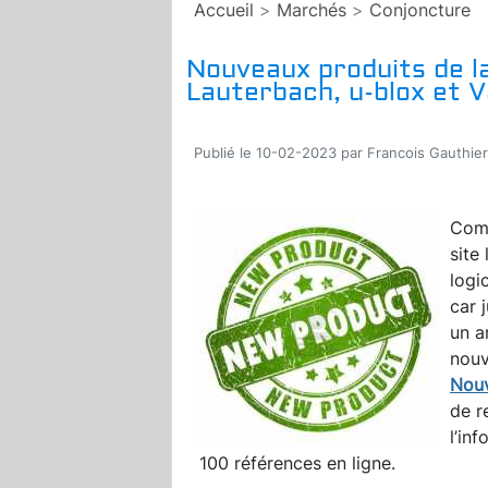
Accueil
>
Marchés
>
Conjoncture
Nouveaux produits de la
Lauterbach, u-blox et 
Publié le 10-02-2023 par Francois Gauthier
Comm
site
logi
car 
un a
nouv
Nouv
de r
l’in
100 références en ligne.