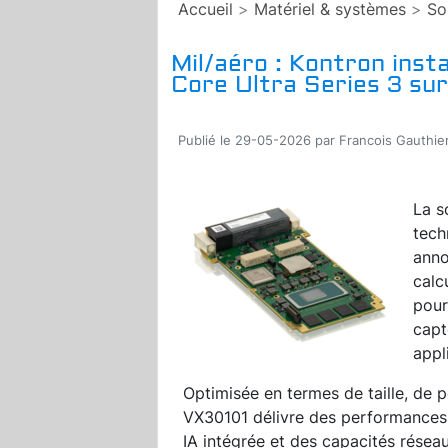
Accueil
>
Matériel & systèmes
>
So
Mil/aéro : Kontron insta
Core Ultra Series 3 su
Publié le 29-05-2026 par Francois Gauthie
La s
tech
anno
calc
pour
capt
appl
Optimisée en termes de taille, de 
VX30101 délivre des performances 
IA intégrée et des capacités réseau