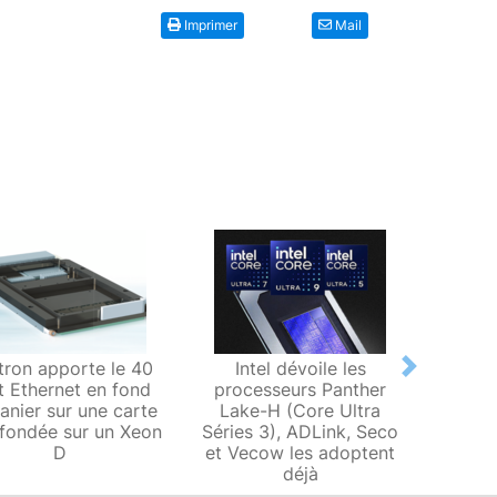
Imprimer
Mail
tron apporte le 40
Intel dévoile les
Gra
Next
t Ethernet en fond
processeurs Panther
gamm
anier sur une carte
Lake-H (Core Ultra
VPX 3
fondée sur un Xeon
Séries 3), ADLink, Seco
D
et Vecow les adoptent
déjà