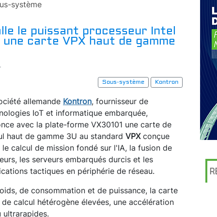
us-système
lle le puissant processeur Intel
r une carte VPX haut de gamme
r
Sous-système
Kontron
ociété allemande
Kontron
, fournisseur de
nologies IoT et informatique embarquée,
nce avec la plate-forme VX30101 une carte de
ul haut de gamme 3U au standard
VPX
conçue
 le calcul de mission fondé sur l'IA, la fusion de
eurs, les serveurs embarqués durcis et les
ications tactiques en périphérie de réseau.
R
poids, de consommation et de puissance, la carte
de calcul hétérogène élevées, une accélération
 ultrarapides.