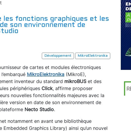
t
 les fonctions graphiques et les
 de son environnement de
tudio
Développement
MikroElektronika
ournisseur de cartes et modules électroniques
 l’embarqué
MikroElektronika
(MikroE),
ement inventeur du standard
mikroBUS
et des
les périphériques
Click
, affirme proposer
R
ieurs nouvelles fonctionnalités majeures avec la
ière version en date de son environnement de
iplateforme
Necto Studio
.
 met notamment en avant une bibliothèque
le Embedded Graphics Library) ainsi qu’un nouvel