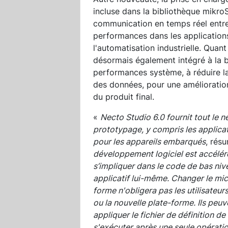
incluse dans la bibliothèque mikr
communication en temps réel entre
performances dans les applicatio
l'automatisation industrielle. Qua
désormais également intégré à la b
performances système, à réduire la
des données, pour une amélioration
du produit final.
«
Necto Studio 6.0 fournit tout le
prototypage, y compris les applicat
pour les appareils embarqués
, rés
développement logiciel est accélér
s’impliquer dans le code de bas niv
applicatif lui-même. Changer le mi
forme n'obligera pas les utilisateu
ou la nouvelle plate-forme. Ils peu
appliquer le fichier de définition de
s'exécuter après une seule opérati