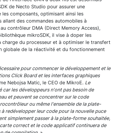
oSDK de Necto Studio pour assurer une
 les composants, optimisant ainsi les
ns allant des commandes automobiles à
nt au contrôleur DMA (Direct Memory Access),
ibliothèque mikroSDK, il vise à doper les
 charge du processeur et à optimiser le transfert
 globale de la réactivité et du fonctionnement
 nécessaire pour commencer le développement et le
ions Click Board et les interfaces graphiques
ume Nebojsa Matic, le CEO de MikroE.
Le
é car les développeurs n'ont pas besoin de
eau et peuvent se concentrer sur le code
crocontrôleur ou même l'ensemble de la plate-
rs à redévelopper leur code pour la nouvelle puce
vent simplement passer à la plate-forme souhaitée,
 carte correct et le code applicatif continuera de
on de compilation.
»