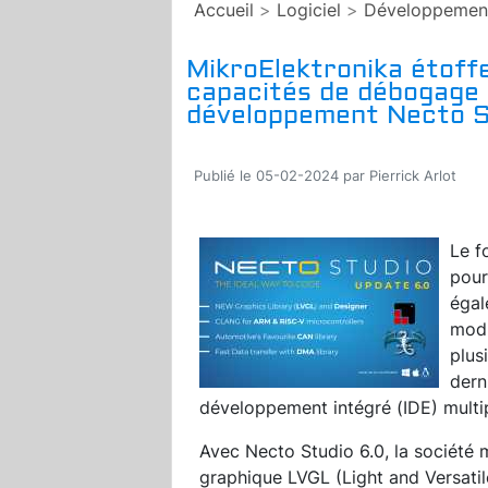
Accueil
>
Logiciel
>
Développemen
MikroElektronika étoffe
capacités de débogage
développement Necto S
Publié le 05-02-2024 par Pierrick Arlot
Le f
pour
égal
modu
plus
dern
développement intégré (IDE) mult
Avec Necto Studio 6.0, la société
graphique LVGL (Light and Versati