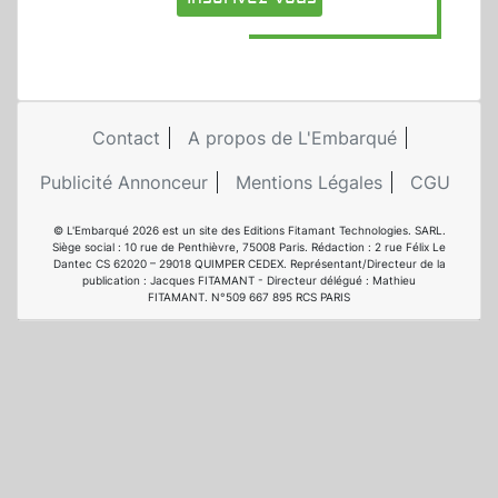
Contact
A propos de L'Embarqué
Publicité Annonceur
Mentions Légales
CGU
© L'Embarqué 2026 est un site des Editions Fitamant Technologies. SARL.
Siège social : 10 rue de Penthièvre, 75008 Paris. Rédaction : 2 rue Félix Le
Dantec CS 62020 – 29018 QUIMPER CEDEX. Représentant/Directeur de la
publication : Jacques FITAMANT - Directeur délégué : Mathieu
FITAMANT. N°509 667 895 RCS PARIS