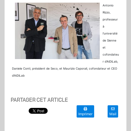
Antonio
Rizzo,
professeur
à
l'université
de Sienne
et
cofondateu
r d'AiDiLab,
Daniele Conti, président de Seco, et Maurizio Caporali, cofondateur et CEO
d'AiDiLab
PARTAGER CET ARTICLE
Imprimer
Mail