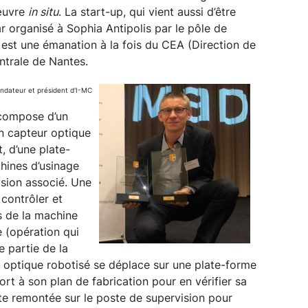
 œuvre
in situ
. La start-up, qui vient aussi d’être
r organisé à Sophia Antipolis par le pôle de
est une émanation à la fois du CEA (Direction de
entrale de Nantes.
ndateur et président d'I-MC
 compose d’un
un capteur optique
, d’une plate-
hines d’usinage
ision associé. Une
contrôler et
s de la machine
e (opération qui
e partie de la
r optique robotisé se déplace sur une plate-forme
ort à son plan de fabrication pour en vérifier sa
ite remontée sur le poste de supervision pour