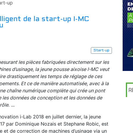
art-up
ligent de la start-up I-MC
u
Start-up
esurant les pièces fabriquées directement sur les
ines d’usinage, la jeune pousse aixoise I-MC veut
ire drastiquement les temps de réglage de ces
pements. Et ce de manière automatisée, avec à la
R
une chaîne numérique complète qui crée un pont
e les données de conception et les données de
rôl
e
. ​
...
ovation i-Lab 2018 en juillet dernier, la jeune
017 par Dominique Nozais et Stephane Robic, est
ôle et de correction de machines d’usinage via un