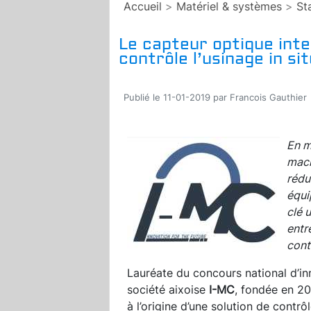
Accueil
>
Matériel & systèmes
>
St
Le capteur optique intel
contrôle l’usinage in sit
Publié le 11-01-2019 par Francois Gauthier
En m
mach
rédu
équi
clé 
entr
cont
Lauréate du concours national d’inn
société aixoise
I-MC
, fondée en 2
à l’origine d’une solution de contr