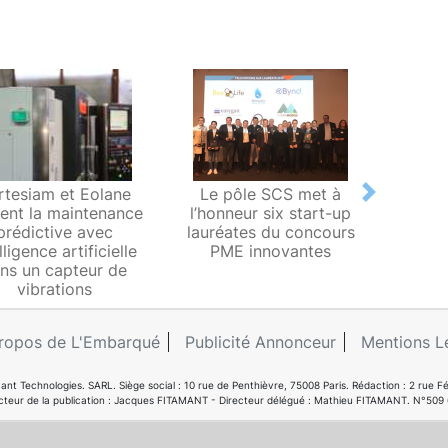
rtesiam et Eolane
Le pôle SCS met à
Avec s
Next
sent la maintenance
l’honneur six start-up
fil,
prédictive avec
lauréates du concours
m
lligence artificielle
PME innovantes
c
ns un capteur de
connec
vibrations
ropos de L'Embarqué
Publicité Annonceur
Mentions L
ant Technologies. SARL. Siège social : 10 rue de Penthièvre, 75008 Paris. Rédaction : 2 ru
cteur de la publication : Jacques FITAMANT - Directeur délégué : Mathieu FITAMANT. N°509