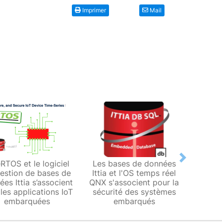
Imprimer
Mail
Next
RTOS et le logiciel
Les bases de données
It
estion de bases de
Ittia et l'OS temps réel
const
es Ittia s’associent
QNX s'associent pour la
des b
les applications IoT
sécurité des systèmes
emba
embarquées
embarqués
s