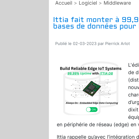
Accueil
>
Logiciel
>
Middleware
Ittia fait monter à 99,9
bases de données pour l
Publié le 02-03-2023 par Pierrick Arlot
L'éd
de d
(dis
nouv
char
d’ur
dixi
équi
en périphérie de réseau (edge) en v
Ittia rappelle qu’avec l’intégratio