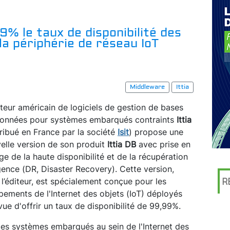
9% le taux de disponibilité des
a périphérie de réseau IoT
Middleware
Ittia
iteur américain de logiciels de gestion de bases
onnées pour systèmes embarqués contraints
Ittia
tribué en France par la société
Isit
) propose une
elle version de son produit
Ittia DB
avec prise en
ge de la haute disponibilité et de la récupération
gence (DR, Disaster Recovery). Cette version,
t l’éditeur, est spécialement conçue pour les
R
pements de l'Internet des objets (IoT) déployés
ue d'offrir un taux de disponibilité de 99,99%.
n des systèmes embarqués au sein de l'Internet des