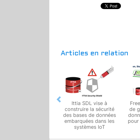
Articles en relation
Previous
Ittia SDL vise à
Free
construire la sécurité
de g
des bases de données
donné
embarquées dans les
pour 
systèmes IoT