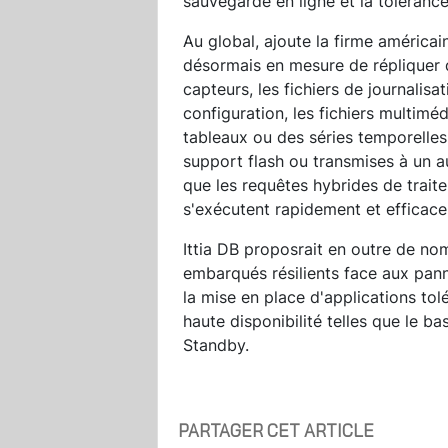
sauvegarde en ligne et la toléranc
Au global, ajoute la firme américai
désormais en mesure de répliquer 
capteurs, les fichiers de journalis
configuration, les fichiers multim
tableaux ou des séries temporelles
support flash ou transmises à un au
que les requêtes hybrides de trait
s'exécutent rapidement et efficac
Ittia DB proposrait en outre de no
embarqués résilients face aux pan
la mise en place d'applications to
haute disponibilité telles que le ba
Standby.
PARTAGER CET ARTICLE