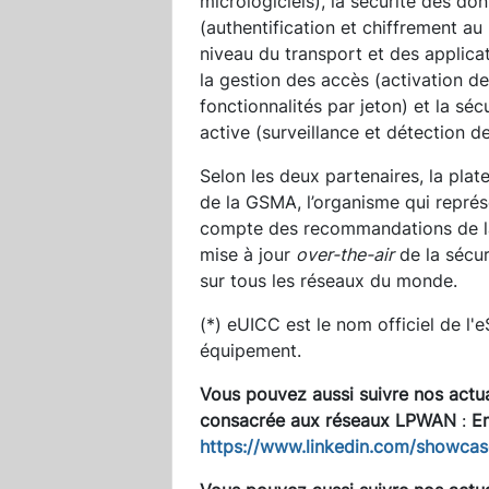
micrologiciels), la sécurité des do
(authentification et chiffrement au
niveau du transport et des applicat
la gestion des accès (activation d
fonctionnalités par jeton) et la séc
active (surveillance et détection de
Selon les deux partenaires, la pla
de la GSMA, l’organisme qui représe
compte des recommandations de la G
mise à jour
over-the-air
de la sécur
sur tous les réseaux du monde.
(*) eUICC est le nom officiel de l'
équipement.
Vous pouvez aussi suivre nos actua
consacrée aux réseaux LPWAN
:
E
https://www.linkedin.com/showca