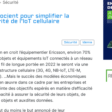
>
Sécurité
ocient pour simplifier la
té de l’IoT cellulaire
Sécurité
Idemia
’on en croit l’équipementier Ericsson, environ 70%
objets et équipements IoT connectés à un réseau
 fil de longue portée en 2022 le seront via une
astructure cellulaire (3G, 4G, NB-IoT, LTE-M,
R
).
...
Mais le succès des modèles économiques
en œuvre dans ce cadre par les entreprises et
teinte des objectifs espérés en matière d’efficacité
acité à assurer la sécurité de leurs objets, de
s objets et auxdites données.
tout du moins le but annoncé de leur