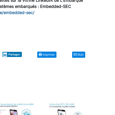
lités sur la vitrine LinkedIN de L'Embarqué
systèmes embarqués :
Embedded-SEC
se/embedded-sec/
Partager
Imprimer
Mail