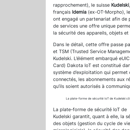
rapprochement), le suisse
Kudelski
français
Idemia
(ex-OT-Morpho), le
ont engagé un partenariat afin de 
de services une offre unique permet
la sécurité des appareils, objets et 
Dans le détail, cette offre passe p
et TSM (Trusted Service Managemen
Kudelski. L’élément embarqué eUIC
Card) Dakota IoT est constitué dans
système d’exploitation qui permet 
connectés, les abonnements aux ré
qu’ils soient autorisés à communiq
La plate-forme de sécurité IoT de Kudelski côt
La plate-forme de sécurité IoT de
Kudelski garantit, quant à elle, la s
des objets (gestion du cycle de vi