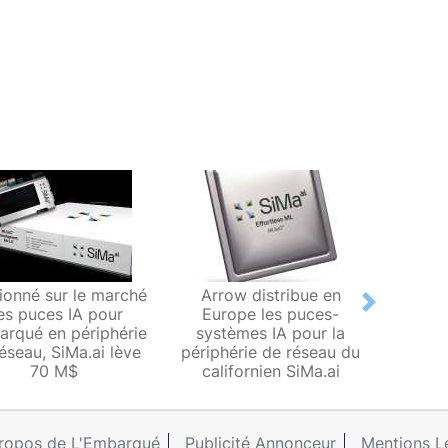
tionné sur le marché
Arrow distribue en
Avec 
Next
es puces IA pour
Europe les puces-
Modali
barqué en périphérie
systèmes IA pour la
l'
éseau, SiMa.ai lève
périphérie de réseau du
mul
70 M$
californien SiMa.ai
péri
ropos de L'Embarqué
Publicité Annonceur
Mentions L