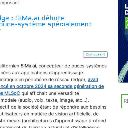
mposant
dge : SiMa.ai débute
a puce-système spécialement
r
Composant
alifornien
SiMa.ai
, concepteur de puces-systèmes
inées aux applications d’apprentissage
matique en périphérie de réseau (edge),
avait
ncé en octobre 2024 sa seconde génération de
es MLSoC
qui affichait une versatilité
imodale (audio, voix, texte, image, etc…).
R
jectif de la société étant de répondre aux besoins
utilisateurs en matière de vision artificielle, de
sformeurs (architectures d’apprentissage profond
itement du langage naturel) et d’intelligence