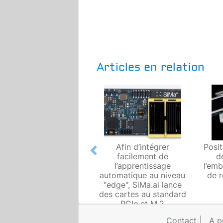
Articles en relation
Afin d’intégrer
Posi
Previous
facilement de
d
l’apprentissage
l’em
automatique au niveau
de r
"edge", SiMa.ai lance
des cartes au standard
PCIe et M.2
Contact
A p