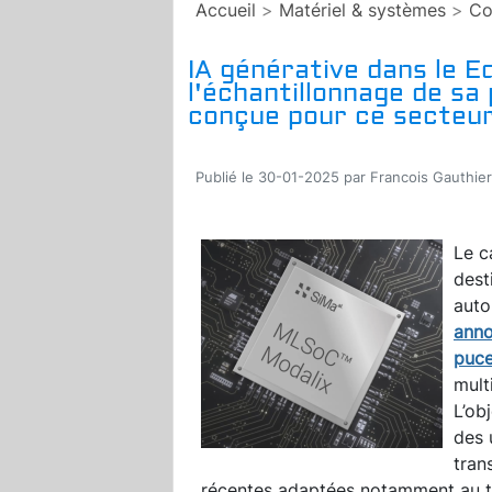
Accueil
>
Matériel & systèmes
>
Co
IA générative dans le E
l'échantillonnage de s
conçue pour ce secteu
Publié le 30-01-2025 par Francois Gauthier
Le c
dest
auto
anno
puc
mult
L’ob
des 
tran
récentes adaptées notamment au tra