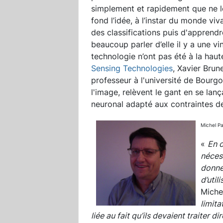
simplement et rapidement que ne le
fond l’idée, à l’instar du monde viv
des classifications puis d'apprendr
beaucoup parler d’elle il y a une vi
technologie n’ont pas été à la haut
Sensing Technologies
, Xavier Brun
professeur à l'université de Bourgo
l'image, relèvent le gant en se lan
neuronal adapté aux contraintes d
Michel Pa
«
En c
nécess
donné
d’util
Miche
limit
liée au fait qu’ils devaient traiter