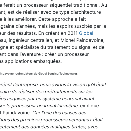
 ferait un processeur séquentiel traditionnel. Au
ant, est de réaliser avec ce type d’architecture
e à les améliorer. Cette approche a fait
ngtaine d’années, mais les espoirs suscités par la
eur des résultats. En créant en 2011
Global
eau, ingénieur centralien, et Michel Paindavoine,
gne et spécialiste du traitement du signal et de
çant dans l’aventure : créer un processeur
es applications embarquées.
indavoine, cofondateur de Global Sensing Technologies
réant l'entreprise, nous avions la vision qu’il était
aire de réaliser des prétraitements sur les
es acquises par un système neuronal avant
iser le processeur neuronal lui-même
, explique
l Paindavoine.
Car l'une des causes des
ations des premiers processeurs neuronaux était
 directement des données multiples brutes, avec