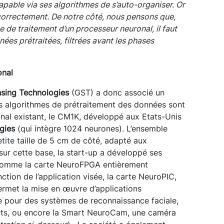
capable via ses algorithmes de s’auto-organiser. Or
correctement. De notre côté, nous pensons que,
ce de traitement d’un processeur neuronal, il faut
ées prétraitées, filtrées avant les phases
onal
nsing Technologies
(GST) a donc associé un
les algorithmes de prétraitement des données sont
onal existant, le CM1K, développé aux Etats-Unis
gies
(qui intègre 1024 neurones). L’ensemble
tite taille de 5 cm de côté, adapté aux
sur cette base, la start-up a développé ses
 comme la carte NeuroFPGA entièrement
nction de l’application visée, la carte NeuroPIC,
rmet la mise en œuvre d’applications
uée pour des systèmes de reconnaissance faciale,
uts, ou encore la Smart NeuroCam, une caméra