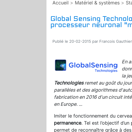
Accueil
>
Matériel & systèmes
>
St
Global Sensing Technolo
processeur neuronal "m
Publié le 20-02-2015 par Francois Gauthier
En a
donn
la j
Technologies
remet au goût du jour
parallèles et des algorithmes d'auto
fabrication en 2016 d'un circuit i
en Europe.
...
Imiter le fonctionnement du cervea
permanenc
e
. Tel est l’objectif d’
permet de reconnaître grâce à des 