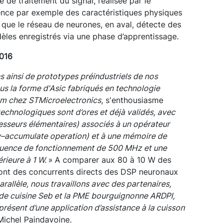
é de traitement du signal, réalisée par le
ence par exemple des caractéristiques physiques
rs que le réseau de neurones, en aval, détecte des
dèles enregistrés via une phase d’apprentissage.
2016
s ainsi de prototypes préindustriels de nos
s la forme d'Asic fabriqués en technologie
m chez STMicroelectronics
, s'enthousiasme
echnologiques sont d’ores et déjà validés, avec
esseurs élémentaires) associés à un opérateur
y–accumulate operation) et à une mémoire de
équence de fonctionnement de 500 MHz et une
érieure à 1 W.
»
A comparer aux 80 à 10 W des
ont des concurrents directs des DSP neuronaux
arallèle, nous travaillons avec des partenaires,
de cuisine Seb et la PME bourguignonne ARDPI,
 présent d’une application d’assistance à la cuisson
Michel Paindavoine.