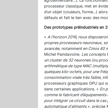
agroalimentaire…). La fonctionnalit
processeur classique, met en évid
d’un objet (couleurs, forme...) alo
défauts et fait le lien avec des mo
Des prototypes préindustriels en 
«
A l’horizon 2016, nous disposeron
propres processeurs neuronaux, sou
avancée, notamment en Cmos 40 n
Michel Paindavoine.
Les concepts t
un cluster de 32 neurones (ou proc
arithmétique de type MAC (multipl
quelques kilo-octets, pour une fr
consommation visée très faible, inf
processeurs graphiques GPU qui s
dans certaines applications. «
En p
comme le fabricant d’équipements 
pour intégrer ce circuit dans le cas
automatique d'aliments
», précise 