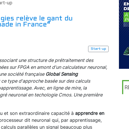
art-up
gies relève le gant du
ade in France"
Start-up
ssociant une structure de prétraitement des
ées sur FPGA en amont d'un calculateur neuronal,
eune société française
Global Sensing
 ce type d'approche basée sur des calculs
R
apprentissage. Avec, en ligne de mire, la
ntégré neuronal en techologie Cmos. Une première
u et son extraordinaire capacité à
apprendre en
un processeur dit neuronal qui, par apprentissage,
calculs parallèles un signal beaucoup plus