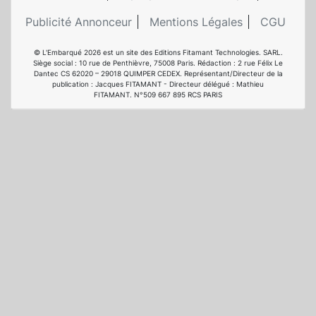
Publicité Annonceur
Mentions Légales
CGU
© L'Embarqué 2026 est un site des Editions Fitamant Technologies. SARL.
Siège social : 10 rue de Penthièvre, 75008 Paris. Rédaction : 2 rue Félix Le
Dantec CS 62020 – 29018 QUIMPER CEDEX. Représentant/Directeur de la
publication : Jacques FITAMANT - Directeur délégué : Mathieu
FITAMANT. N°509 667 895 RCS PARIS