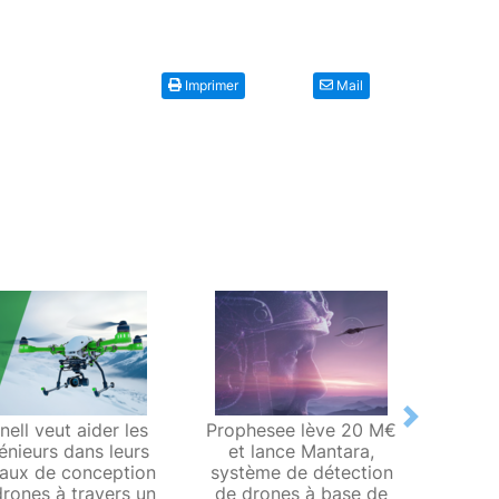
Imprimer
Mail
Next
nell veut aider les
Prophesee lève 20 M€
EDF c
énieurs dans leurs
et lance Mantara,
capab
vaux de conception
système de détection
mainte
rones à travers un
de drones à base de
haut