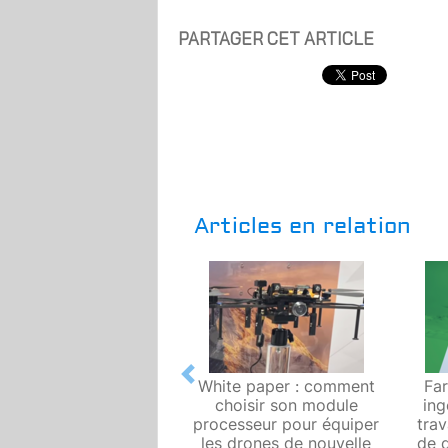
PARTAGER CET ARTICLE
Articles en relation
Previous
White paper : comment
Far
choisir son module
ing
processeur pour équiper
tra
les drones de nouvelle
de d