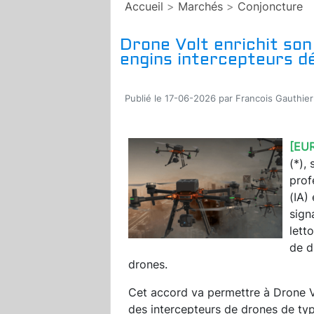
Accueil
>
Marchés
>
Conjoncture
Drone Volt enrichit son
engins intercepteurs dé
Publié le 17-06-2026 par Francois Gauthier
[EU
(*),
prof
(IA)
sign
lett
de d
drones.
Cet accord va permettre à Drone V
des intercepteurs de drones de ty