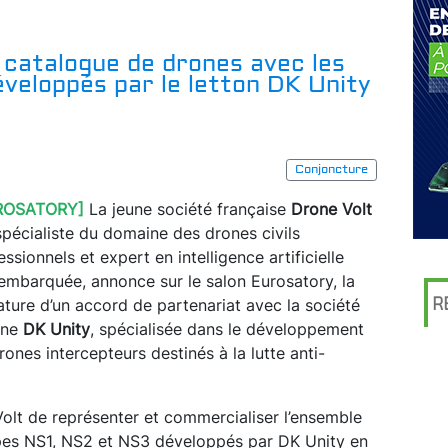
 catalogue de drones avec les
veloppés par le letton DK Unity
Conjoncture
ROSATORY]
La jeune société française
Drone Volt
 spécialiste du domaine des drones civils
essionnels et expert en intelligence artificielle
 embarquée, annonce sur le salon Eurosatory, la
R
ature d’un accord de partenariat avec la société
one
DK Unity
, spécialisée dans le développement
rones intercepteurs destinés à la lutte anti-
olt de représenter et commercialiser l’ensemble
pes NS1, NS2 et NS3 développés par DK Unity en