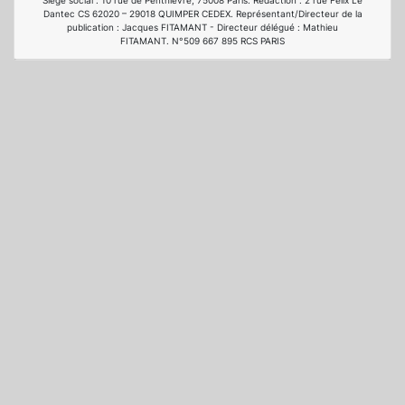
Siège social : 10 rue de Penthièvre, 75008 Paris. Rédaction : 2 rue Félix Le
Dantec CS 62020 – 29018 QUIMPER CEDEX. Représentant/Directeur de la
publication : Jacques FITAMANT - Directeur délégué : Mathieu
FITAMANT. N°509 667 895 RCS PARIS