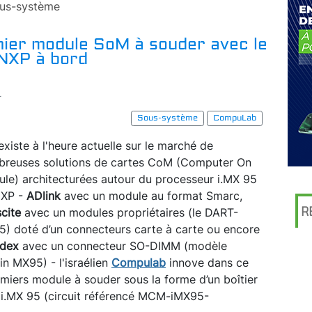
us-système
ier module SoM à souder avec le
 NXP à bord
r
Sous-système
CompuLab
l existe à l'heure actuelle sur le marché de
reuses solutions de cartes CoM (Computer On
le) architecturées autour du processeur i.MX 95
NXP -
ADlink
avec un module au format Smarc,
R
scite
avec un modules propriétaires (le DART-
) doté d’un connecteurs carte à carte ou encore
adex
avec un connecteur SO-DIMM (modèle
in MX95) - l'israélien
Compulab
innove dans ce
iers module à souder sous la forme d’un boîtier
 i.MX 95 (circuit référencé MCM-iMX95-