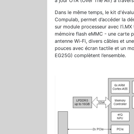
à jour OTA (Over The Air) à traver
Dans le même temps, le kit d'éva
Compulab, permet d’accéder la déma
sur module processeur avec l’i.M
mémoire flash eMMC - une carte 
antenne Wi-Fi, divers câbles et un
pouces avec écran tactile et un m
EG25G) complètent l’ensemble.