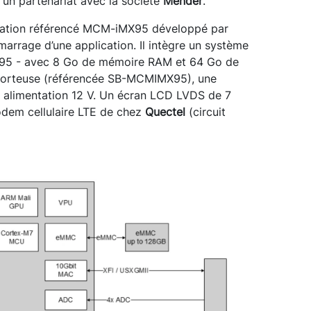
s un partenariat avec la société
Mender
.
luation référencé MCM-iMX95 développé par
rrage d’une application. Il intègre un système
X 95 - avec 8 Go de mémoire RAM et 64 Go de
porteuse (référencée SB-MCMIMX95), une
e alimentation 12 V. Un écran LCD LVDS de 7
odem cellulaire LTE de chez
Quectel
(circuit