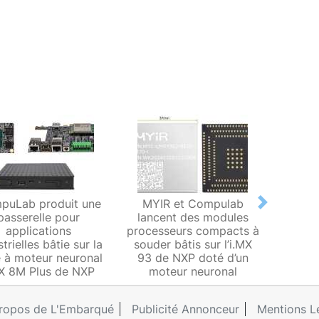
puLab produit une
MYIR et Compulab
Comp
Next
passerelle pour
lancent des modules
puce-
applications
processeurs compacts à
de NX
trielles bâtie sur la
souder bâtis sur l’i.MX
de
 à moteur neuronal
93 de NXP doté d’un
MX 8M Plus de NXP
moteur neuronal
ropos de L'Embarqué
Publicité Annonceur
Mentions L