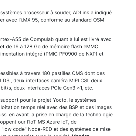
systèmes processeur à souder, ADLink a indiqué
der avec l’i.MX 95, conforme au standard OSM
tex-A55 de Compulab quant à lui est livré avec
et de 16 à 128 Go de mémoire flash eMMC
’alimentation intégré (PMIC PF0900 de NXP) et
cessibles à travers 180 pastilles CMS dont des
I DSI, deux interfaces caméra MIPI CSI, deux
bit/s, deux interfaces PCIe Gen3 x1, etc.
 support pour le projet Yocto, le systèmes
ploitation temps réel avec des BSP et des images
ssi en avant la prise en charge de la technologie
oppent our l’IoT MS Azure IoT, de
 "low code" Node-RED et des systèmes de mise