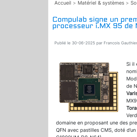
Accueil
>
Matériel & systèmes
>
So
Compulab signe un prem
processeur i.MX 95 de
Publié le 30-06-2025 par Francois Gauthie
Si i
nomb
Modu
de 
Vari
MX95
Tor
Verd
domaine en proposant une des prem
QFN avec pastilles CMS, doté d’un