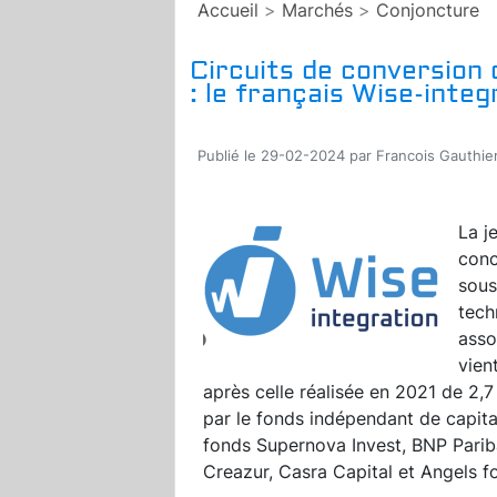
Accueil
>
Marchés
>
Conjoncture
Circuits de conversion
: le français Wise-integ
Publié le 29-02-2024 par Francois Gauthie
La j
conc
sous
tech
asso
vien
après celle réalisée en 2021 de 2,7
par le fonds indépendant de capita
fonds Supernova Invest, BNP Pari
Creazur, Casra Capital et Angels f