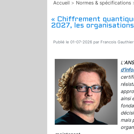
Accueil
>
Normes & spécifications
« Chiffrement quantique
2027, les organisations
Publié le 01-07-2026 par Francois Gauthier
L'
ANS
d’inf
certif
résist
appro
ainsi 
fonda
décis
mais p
organi