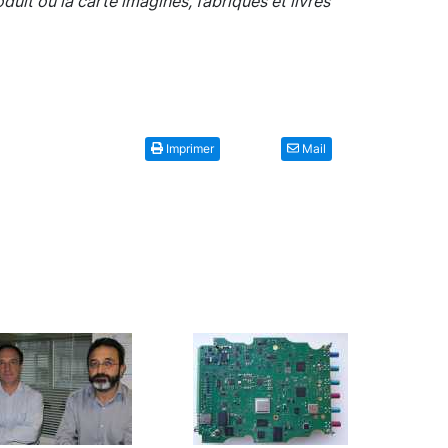
uit ou la carte imaginés, fabriqués et livrés
Imprimer
Mail