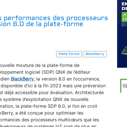
es performances des processeurs
ion 8.0 de la plate-forme
Plate-forme
BlackBerry
ouvelle mouture de la plate-forme de
loppement logiciel (SDP) QNX de l’éditeur
adien
BlackBerry
, la version 8.0 en l’occurrence,
 disponible d’ici à la fin 2023 mais une préversion
R
st déjà accessible pour évaluation. Architecturée
le système d’exploitation QNX de nouvelle
ration, la plate-forme SDP 8.0, si l’on en croit
kBerry, a été conçue pour optimiser les
ormances des processeurs multicœurs que les
développeurs de systèmes IoT sont de plus en