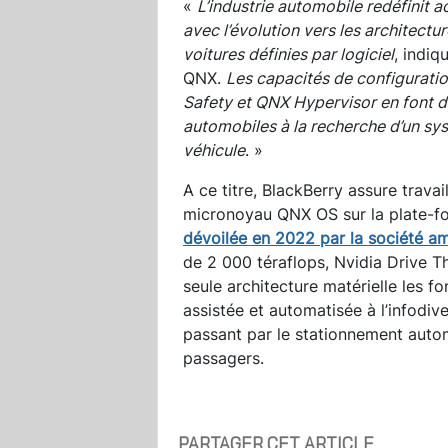
«
L’industrie automobile redéfinit a
avec l’évolution vers les architectur
voitures définies par logiciel
, indiq
QNX.
Les capacités de configurati
Safety et QNX Hypervisor en font d
automobiles à la recherche d’un sy
véhicule
. »
A ce titre, BlackBerry assure travai
micronoyau QNX OS sur la plate-fo
dévoilée en 2022 par la société am
de 2 000 téraflops, Nvidia Drive Th
seule architecture matérielle les fo
assistée et automatisée à l’infodi
passant par le stationnement autom
passagers.
PARTAGER CET ARTICLE