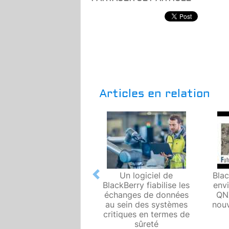
Articles en relation
Un logiciel de
Blac
Previous
BlackBerry fiabilise les
envi
échanges de données
QNX
au sein des systèmes
nou
critiques en termes de
sûreté