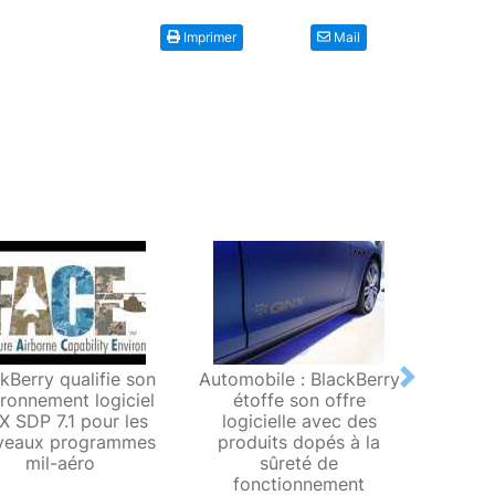
Imprimer
Mail
kBerry qualifie son
Automobile : BlackBerry
U
Next
ronnement logiciel
étoffe son offre
BlackB
 SDP 7.1 pour les
logicielle avec des
échan
veaux programmes
produits dopés à la
au se
mil-aéro
sûreté de
criti
fonctionnement