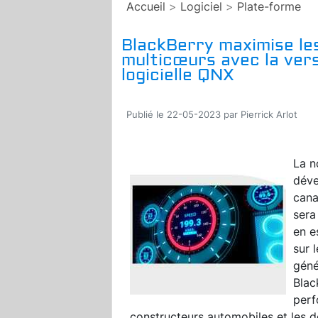
Accueil
>
Logiciel
>
Plate-forme
BlackBerry maximise l
multicœurs avec la vers
logicielle QNX
Publié le 22-05-2023 par Pierrick Arlot
La n
déve
can
sera
en e
sur 
géné
Blac
perf
constructeurs automobiles et les 