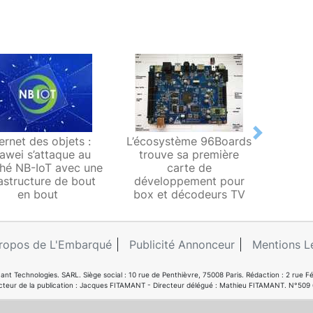
Next
ternet des objets :
L’écosystème 96Boards
Les 
awei s’attaque au
trouve sa première
chinoi
hé NB-IoT avec une
carte de
un
rastructure de bout
développement pour
en bout
box et décodeurs TV
ropos de L'Embarqué
Publicité Annonceur
Mentions L
ant Technologies. SARL. Siège social : 10 rue de Penthièvre, 75008 Paris. Rédaction : 2 ru
cteur de la publication : Jacques FITAMANT - Directeur délégué : Mathieu FITAMANT. N°509