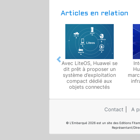
Articles en relation
Previous
Avec LiteOS, Huawei se
In
dit prêt à proposer un
Hu
système d’exploitation
marc
compact dédié aux
inf
objets connectés
Contact
A p
© L'Embarqué 2026 est un site des Editions Fitam
Représentant/Dire