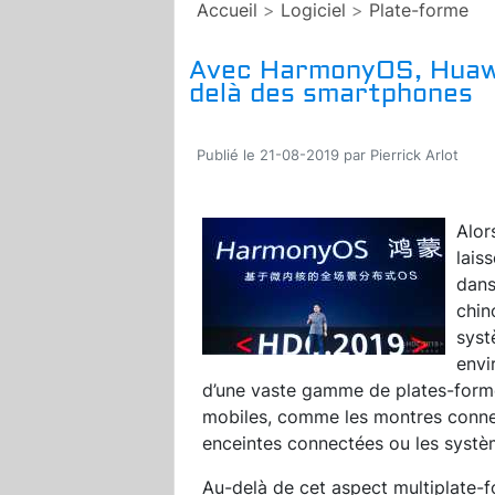
Accueil
>
Logiciel
>
Plate-forme
Avec HarmonyOS, Huawei
delà des smartphones
Publié le 21-08-2019 par Pierrick Arlot
Alor
lais
dans
chin
syst
envi
d’une vaste gamme de plates-form
mobiles, comme les montres connect
enceintes connectées ou les syst
Au-delà de cet aspect multiplate