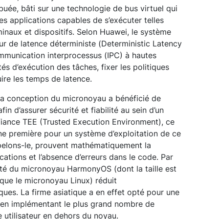
buée, bâti sur une technologie de bus virtuel qui
s applications capables de s’exécuter telles
minaux et dispositifs. Selon Huawei, le système
eur de latence déterministe (Deterministic Latency
munication interprocessus (IPC) à hautes
és d’exécution des tâches, fixer les politiques
ire les temps de latence.
e, la conception du micronoyau a bénéficié de
in d’assurer sécurité et fiabilité au sein d’un
iance TEE (Trusted Execution Environment), ce
une première pour un système d’exploitation de ce
pelons-le, prouvent mathématiquement la
ications et l’absence d’erreurs dans le code. Par
ité du micronoyau HarmonyOS (dont la taille est
 que le micronoyau Linux) réduit
ques. La firme asiatique a en effet opté pour une
u en implémentant le plus grand nombre de
 utilisateur en dehors du noyau.