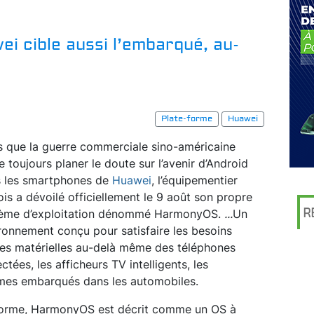
 cible aussi l’embarqué, au-
Plate-forme
Huawei
s que la guerre commerciale sino-américaine
se toujours planer le doute sur l’avenir d’Android
 les smartphones de
Huawei
, l’équipementier
ois a dévoilé officiellement le 9 août son propre
R
ème d’exploitation dénommé HarmonyOS.
...
Un
ronnement conçu pour satisfaire les besoins
es matérielles au-delà même des téléphones
ées, les afficheurs TV intelligents, les
èmes embarqués dans les automobiles.
-forme, HarmonyOS est décrit comme un OS à