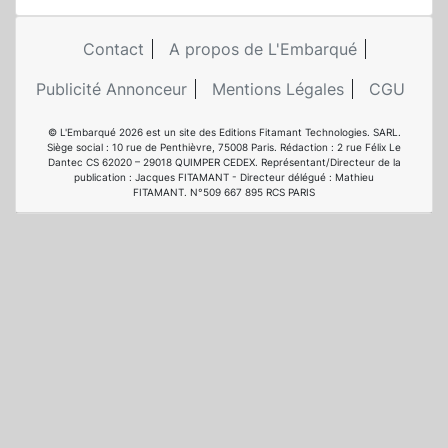
Contact
A propos de L'Embarqué
Publicité Annonceur
Mentions Légales
CGU
© L'Embarqué 2026 est un site des Editions Fitamant Technologies. SARL.
Siège social : 10 rue de Penthièvre, 75008 Paris. Rédaction : 2 rue Félix Le
Dantec CS 62020 – 29018 QUIMPER CEDEX. Représentant/Directeur de la
publication : Jacques FITAMANT - Directeur délégué : Mathieu
FITAMANT. N°509 667 895 RCS PARIS