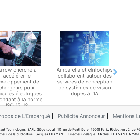
Arrow cherche à
Ambarella et eInfochips
Arrow 
Next
accélérer le
collaborent autour des
un ce
éveloppement de
services de conception
en 
chargeurs pour
de systèmes de vision
Analog
icules électriques
dopés à l’IA
ondant à la norme
ISO 15118
ropos de L'Embarqué
Publicité Annonceur
Mentions L
ant Technologies. SARL. Siège social : 10 rue de Penthièvre, 75008 Paris. Rédaction : 2 ru
cteur de la publication : Jacques FITAMANT - Directeur délégué : Mathieu FITAMANT. N°509