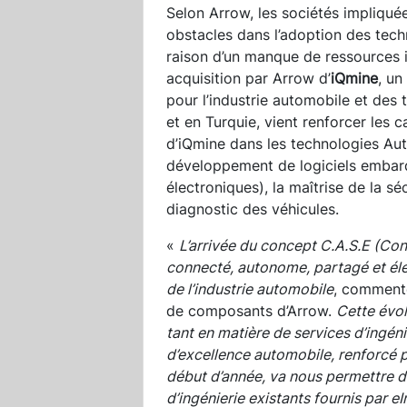
Selon Arrow, les sociétés impliqué
obstacles dans l’adoption des tech
raison d’un manque de ressources i
acquisition par Arrow d’
iQmine
, un
pour l’industrie automobile et des
et en Turquie, vient renforcer les c
d’iQmine dans les technologies Au
développement de logiciels emba
électroniques), la maîtrise de la s
diagnostic des véhicules.
«
L’arrivée du concept C.A.S.E (Co
connecté, autonome, partagé et élect
de l’industrie automobile
, commente
de composants d’Arrow.
Cette évol
tant en matière de services d’ingé
d’excellence automobile, renforcé pa
début d’année, va nous permettre d’
d’ingénierie existants fournis par eI