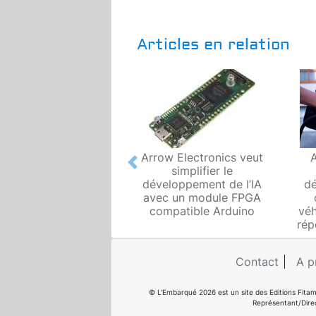
Articles en relation
Arrow Electronics veut
Previous
simplifier le
développement de l’IA
d
avec un module FPGA
compatible Arduino
véh
rép
Contact
A p
© L'Embarqué 2026 est un site des Editions Fitam
Représentant/Dire