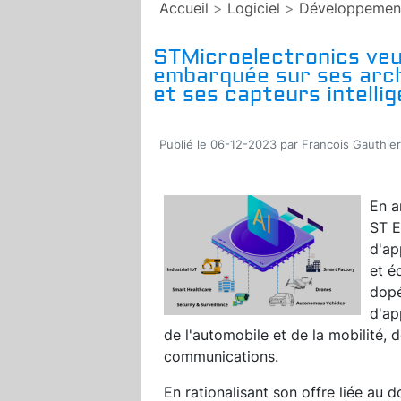
Accueil
>
Logiciel
>
Développemen
STMicroelectronics veut
embarquée sur ses arch
et ses capteurs intelli
Publié le 06-12-2023 par Francois Gauthier
En a
ST E
d'ap
et é
dopés
d'ap
de l'automobile et de la mobilité, 
communications.
En rationalisant son offre liée au