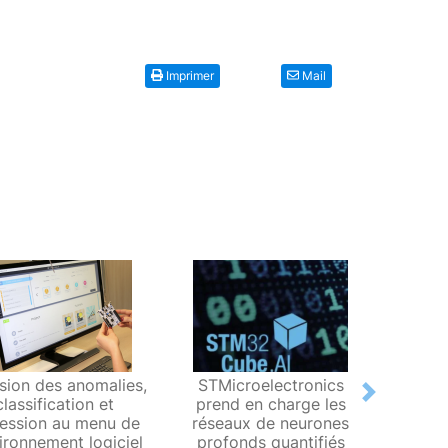
Imprimer
Mail
ision des anomalies,
STMicroelectronics
ST
Next
classification et
prend en charge les
évalua
ression au menu de
réseaux de neurones
des 
vironnement logiciel
profonds quantifiés
mic