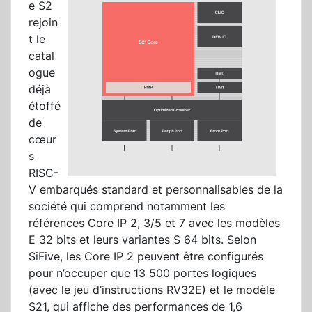
e S2
rejoin
t le
catal
ogue
déjà
étoffé
de
cœur
s
RISC-
V embarqués standard et personnalisables de la
société qui comprend notamment les
références Core IP 2, 3/5 et 7 avec les modèles
E 32 bits et leurs variantes S 64 bits. Selon
SiFive, les Core IP 2 peuvent être configurés
pour n’occuper que 13 500 portes logiques
(avec le jeu d’instructions RV32E) et le modèle
S21, qui affiche des performances de 1,6