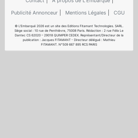
Contact
A propos de L'Embarqué
Publicité Annonceur
Mentions Légales
CGU
© L'Embarqué 2026 est un site des Editions Fitamant Technologies. SARL.
Siège social : 10 rue de Penthièvre, 75008 Paris. Rédaction : 2 rue Félix Le
Dantec CS 62020 – 29018 QUIMPER CEDEX. Représentant/Directeur de la
publication : Jacques FITAMANT - Directeur délégué : Mathieu
FITAMANT. N°509 667 895 RCS PARIS