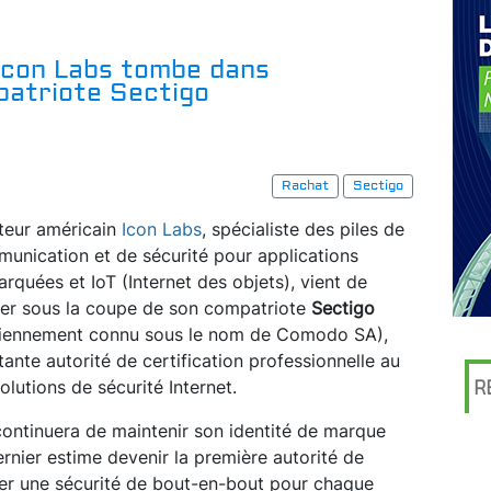
r Icon Labs tombe dans
patriote Sectigo
Rachat
Sectigo
iteur américain
Icon Labs
, spécialiste des piles de
unication et de sécurité pour applications
rquées et IoT (Internet des objets), vient de
er sous la coupe de son compatriote
Sectigo
iennement connu sous le nom de Comodo SA),
ante autorité de certification professionnelle au
lutions de sécurité Internet.
R
 continuera de maintenir son identité de marque
dernier estime devenir la première autorité de
oser une sécurité de bout-en-bout pour chaque