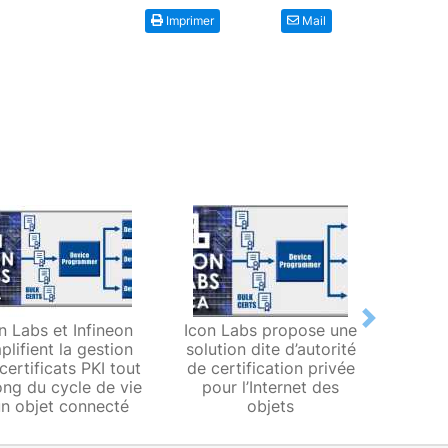
Imprimer
Mail
Next
n Labs et Infineon
Icon Labs propose une
Icon 
plifient la gestion
solution dite d’autorité
simpl
certificats PKI tout
de certification privée
des ce
ong du cycle de vie
pour l’Internet des
au lon
un objet connecté
objets
d’un