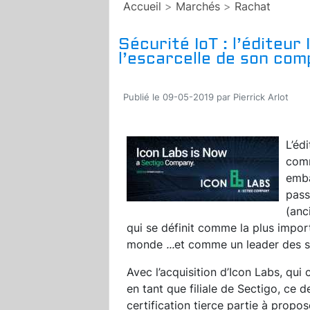
Accueil
>
Marchés
>
Rachat
Sécurité IoT : l’éditeu
l’escarcelle de son com
Publié le 09-05-2019 par Pierrick Arlot
L’éd
comm
emba
pass
(anc
qui se définit comme la plus import
monde
...
et comme un leader des so
Avec l’acquisition d’Icon Labs, qui
en tant que filiale de Sectigo, ce 
certification tierce partie à prop