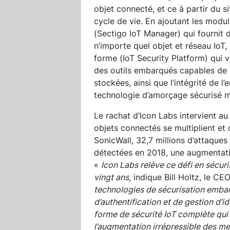
objet connecté, et ce à partir du si
cycle de vie. En ajoutant les modul
(Sectigo IoT Manager) qui fournit d
n’importe quel objet et réseau IoT,
forme (IoT Security Platform) qui 
des outils embarqués capables de 
stockées, ainsi que l’intégrité de 
technologie d’amorçage sécurisé m
Le rachat d’Icon Labs intervient a
objets connectés se multiplient et 
SonicWall, 32,7 millions d’attaques
détectées en 2018, une augmentati
«
Icon Labs relève ce défi en sécu
vingt ans
, indique Bill Holtz, le C
technologies de sécurisation emba
d’authentification et de gestion d’id
forme de sécurité IoT complète qui
l’augmentation irrépressible des m