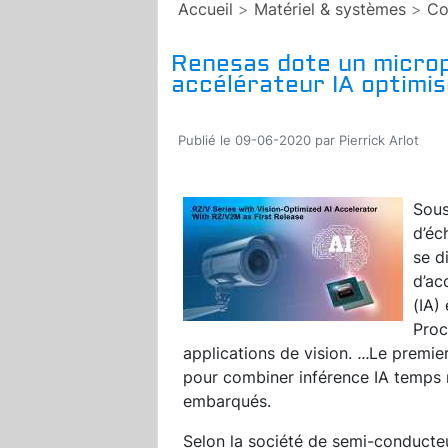
Accueil
>
Matériel & systèmes
>
Co
Renesas dote un micro
accélérateur IA optimisé
Publié le 09-06-2020 par Pierrick Arlot
Sous
d’éc
se d
d’ac
(IA)
Proc
applications de vision.
...
Le premie
pour combiner inférence IA temps r
embarqués.
Selon la société de semi-conducteu