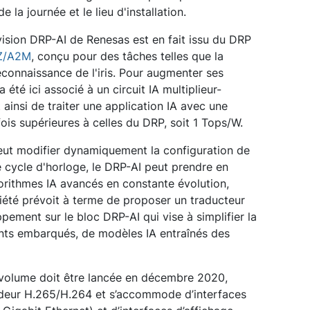
e la journée et le lieu d'installation.
vision DRP-AI de Renesas est en fait issu du DRP
RZ/A2M
, conçu pour des tâches telles que la
econnaissance de l'iris. Pour augmenter ses
 été ici associé à un circuit IA multiplieur-
insi de traiter une application IA avec une
fois supérieures à celles du DRP, soit 1 Tops/W.
eut modifier dynamiquement la configuration de
e cycle d'horloge, le DRP-AI peut prendre en
orithmes IA avancés en constante évolution,
iété prévoit à terme de proposer un traducteur
pement sur le bloc DRP-AI qui vise à simplifier la
nts embarqués, de modèles IA entraînés des
volume doit être lancée en décembre 2020,
eur H.265/H.264 et s’accommode d’interfaces