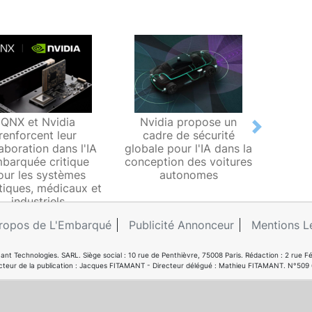
QNX et Nvidia
Nvidia propose un
Grâ
Next
renforcent leur
cadre de sécurité
numéri
aboration dans l'IA
globale pour l'IA dans la
Nvidia
barquée critique
conception des voitures
le d
our les systèmes
autonomes
rob
tiques, médicaux et
industriels
ropos de L'Embarqué
Publicité Annonceur
Mentions L
ant Technologies. SARL. Siège social : 10 rue de Penthièvre, 75008 Paris. Rédaction : 2 ru
cteur de la publication : Jacques FITAMANT - Directeur délégué : Mathieu FITAMANT. N°509