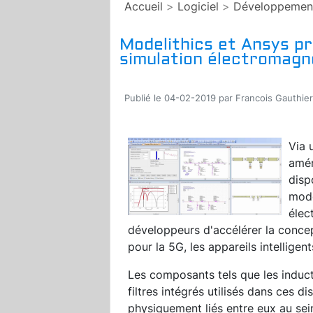
Accueil
>
Logiciel
>
Développemen
Modelithics et Ansys p
simulation électromagné
Publié le 04-02-2019 par Francois Gauthier
Via 
amér
disp
modè
élec
développeurs d'accélérer la conce
pour la 5G, les appareils intelligents
Les composants tels que les induct
filtres intégrés utilisés dans ces 
physiquement liés entre eux au se