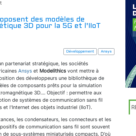
t
roposent des modèles de
tique 3D pour la 5G et l'IIoT
Développement
Ansys
un partenariat stratégique, les sociétés
icaines
Ansys
et
Modelithics
vont mettre à
osition des développeurs une bibliothèque de
les de composants prêts pour la simulation
tromagnétique 3D.
...
Objectif : permettre aux
ption de systèmes de communication sans fil
 et l'Internet des objets industriel (IIoT).
R
ances, les condensateurs, les connecteurs et les
dispositifs de communication sans fil sont souvent
in de sous-systèmes miniaturisés compacts. D’où