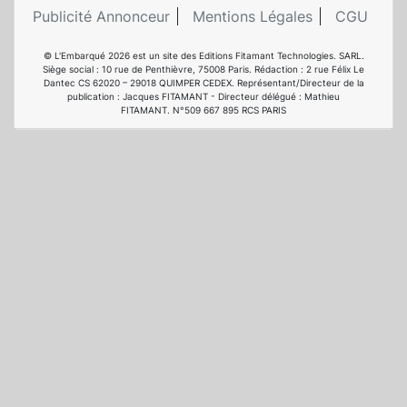
Publicité Annonceur
Mentions Légales
CGU
© L'Embarqué 2026 est un site des Editions Fitamant Technologies. SARL.
Siège social : 10 rue de Penthièvre, 75008 Paris. Rédaction : 2 rue Félix Le
Dantec CS 62020 – 29018 QUIMPER CEDEX. Représentant/Directeur de la
publication : Jacques FITAMANT - Directeur délégué : Mathieu
FITAMANT. N°509 667 895 RCS PARIS