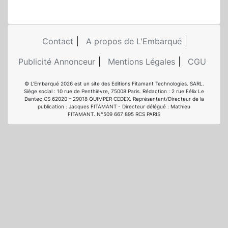
Contact
A propos de L'Embarqué
Publicité Annonceur
Mentions Légales
CGU
© L'Embarqué 2026 est un site des Editions Fitamant Technologies. SARL.
Siège social : 10 rue de Penthièvre, 75008 Paris. Rédaction : 2 rue Félix Le
Dantec CS 62020 – 29018 QUIMPER CEDEX. Représentant/Directeur de la
publication : Jacques FITAMANT - Directeur délégué : Mathieu
FITAMANT. N°509 667 895 RCS PARIS