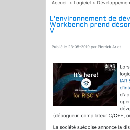
Accueil
>
Logiciel
>
Développemen
L’environnement de dé
Workbench prend désor
V
Publié le 23-05-2019 par Pierrick Arlot
Lors
logi
IAR 
d’in
d'ap
open
dév
(débogueur, compilateur C/C++, outi
La société suédoise annonce la di