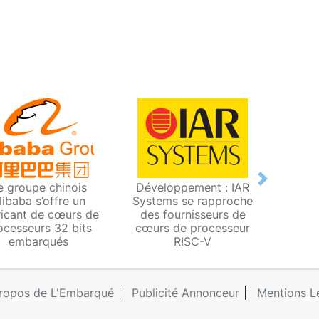
Next
e groupe chinois
Développement : IAR
Ande
libaba s’offre un
Systems se rapproche
cœur
ricant de cœurs de
des fournisseurs de
RI
ocesseurs 32 bits
cœurs de processeur
d’i
embarqués
RISC-V
ropos de L'Embarqué
Publicité Annonceur
Mentions L