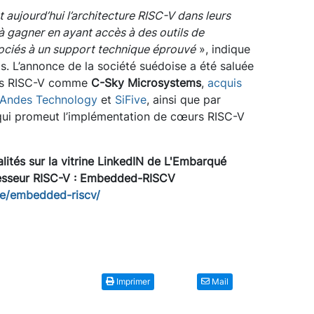
aujourd’hui l’architecture RISC-V dans leurs
à gagner en ayant accès à des outils de
ciés à un support technique éprouv
é
», indique
s. L’annonce de la société suédoise a été saluée
urs RISC-V comme
C-Sky Microsystems
,
acquis
Andes Technology
et
SiFive
, ainsi que par
p, qui promeut l’implémentation de cœurs RISC-V
lités sur la vitrine LinkedIN de L'Embarqué
sseur RISC-V :
Embedded-RISCV
se/embedded-riscv/
Imprimer
Mail