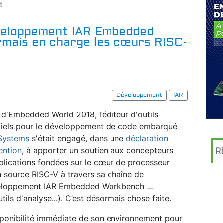
t
veloppement IAR Embedded
mais en charge les cœurs RISC-
Développement
IAR
 d'Embedded World 2018, l’éditeur d'outils
ciels pour le développement de code embarqué
Systems
s'était engagé, dans une
déclaration
tention
, à apporter un soutien aux concepteurs
R
plications fondées sur le cœur de processeur
 source RISC-V à travers sa chaîne de
eloppement IAR Embedded Workbench
...
ls d'analyse...). C’est désormais chose faite.
sponibilité immédiate de son environnement pour