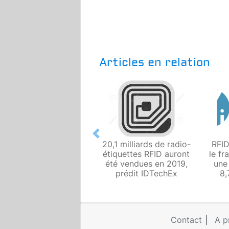
Articles en relation
Previous
20,1 milliards de radio-
RFID
étiquettes RFID auront
le fr
été vendues en 2019,
une
prédit IDTechEx
8,
Contact
A p