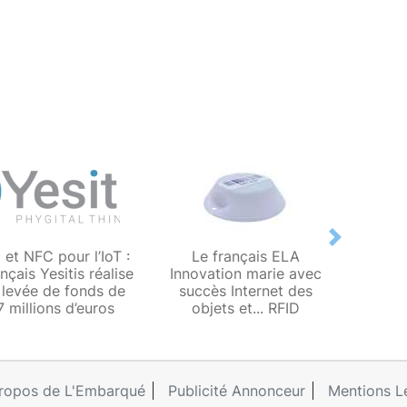
Next
 et NFC pour l’IoT :
Le français ELA
20,1 m
ançais Yesitis réalise
Innovation marie avec
étiqu
 levée de fonds de
succès Internet des
été v
7 millions d’euros
objets et... RFID
pr
ropos de L'Embarqué
Publicité Annonceur
Mentions L