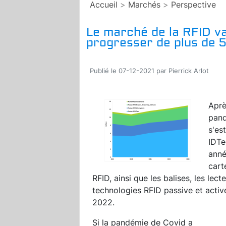
Accueil
>
Marchés
>
Perspective
Le marché de la RFID va
progresser de plus de
Publié le 07-12-2021 par Pierrick Arlot
Aprè
pand
s'es
IDTe
ann
cart
RFID, ainsi que les balises, les lect
technologies RFID passive et active
2022.
Si la pandémie de Covid a