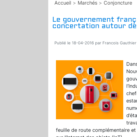
Accueil
>
Marchés
>
Conjoncture
Le gouvernement frança
concertation autour de 
Publié le 18-04-2016 par Francois Gauthier
Dans
Nouv
gouv
l’In
chef
esta
numé
d’ét
trav
feuille de route complémentaire et