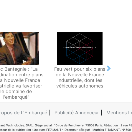
ic Bantegnie : "La
Feu vert pour six plans
Fra
Next
dination entre plans
de la Nouvelle France
propo
la Nouvelle France
industrielle, dont les
po
strielle va favoriser
véhicules autonomes
déve
le domaine de
Inte
l'embarqué"
ropos de L'Embarqué
Publicité Annonceur
Mentions L
ant Technologies. SARL. Siège social : 10 rue de Penthièvre, 75008 Paris. Rédaction : 2 ru
cteur de la publication : Jacques FITAMANT - Directeur délégué : Mathieu FITAMANT. N°509