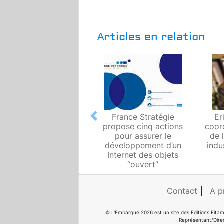
Articles en relation
France Stratégie
Er
Previous
propose cinq actions
coor
pour assurer le
de 
développement d’un
indu
Internet des objets
“ouvert”
Contact
A p
© L'Embarqué 2026 est un site des Editions Fitam
Représentant/Dire