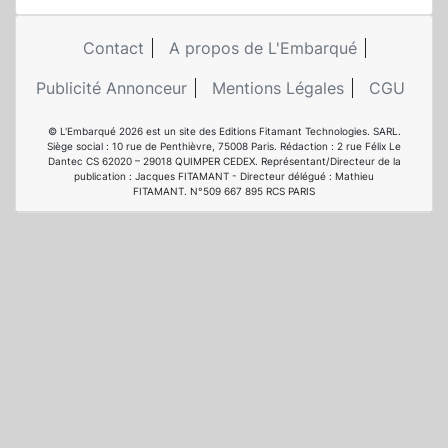
Contact
A propos de L'Embarqué
Publicité Annonceur
Mentions Légales
CGU
© L'Embarqué 2026 est un site des Editions Fitamant Technologies. SARL.
Siège social : 10 rue de Penthièvre, 75008 Paris. Rédaction : 2 rue Félix Le
Dantec CS 62020 – 29018 QUIMPER CEDEX. Représentant/Directeur de la
publication : Jacques FITAMANT - Directeur délégué : Mathieu
FITAMANT. N°509 667 895 RCS PARIS