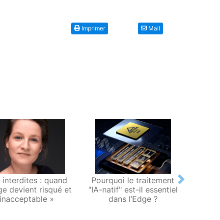
Imprimer
Mail
A interdites : quand
Pourquoi le traitement
Sens
Next
ge devient risqué et
"IA-natif" est-il essentiel
te
inacceptable »
dans l’Edge ?
gé
dé
recon