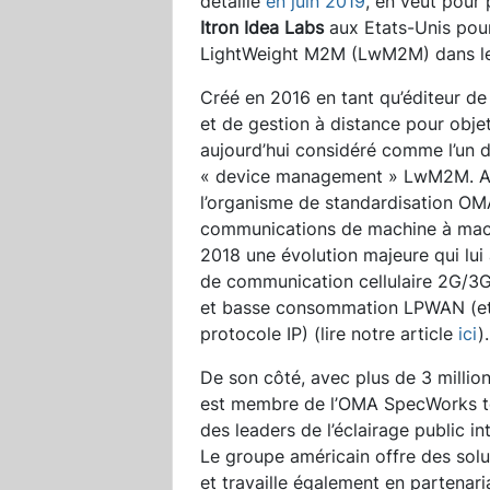
détaillé
en juin 2019
, en veut pour 
Itron Idea Labs
aux Etats-Unis pour
LightWeight M2M (LwM2M) dans le do
Créé en 2016 en tant qu’éditeur de 
et de gestion à distance pour objet
aujourd’hui considéré comme l’un d
« device management » LwM2M. Ap
l’organisme de standardisation O
communications de machine à machi
2018 une évolution majeure qui lui 
de communication cellulaire 2G/3G
et basse consommation LPWAN (et p
protocole IP) (lire notre article
ici
).
De son côté, avec plus de 3 million
est membre de l’OMA SpecWorks t
des leaders de l’éclairage public i
Le groupe américain offre des solut
et travaille également en partenar