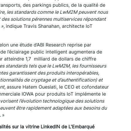
ransports, des parkings publics, de la qualité de
dre, les standards comme le LwM2M peuvent nous
 des solutions pérennes multiservices répondant
 »,
indique Travis Shanahan, architecte IoT
Selon une étude d’ABI Research reprise par
l de l’éclairage public intelligent augmentera de
atteindre 1,7 milliard de dollars de chiffre
s standards tels que le LwM2M, les fournisseurs
gentes garantissent des produits interopérables,
tionnalités de cryptage et d’authentification) et
nt,
assure Hatem Oueslati, le CEO et cofondateur
commerciale IOWA pour produits IoT implémente le
vorisent l’évolution technologique des solutions
s peuvent être rapidement adaptées aux besoins du
.
»
lités sur la vitrine LinkedIN de L'Embarqué