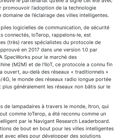
preuve le partenariat qu’elle a signé cet été avec
 promouvoir l’adoption de la technologie
maine de l’éclairage des villes intelligentes.
piles logicielles de communication, de sécurité
s connectés, IoTerop, rappelons-le, est
es (très) rares spécialistes du protocole de
prouvé en 2017 dans une version 1.0 par
MA SpecWorks pour le marché des
ne (M2M) et de l’IIoT, ce protocole a connu fin
a ouvert, au-delà des réseaux « traditionnels »
/4G, le monde des réseaux radio longue portée
lus généralement les réseaux non bâtis sur le
s de lampadaires à travers le monde, Itron, qui
out comme IoTerop, a été reconnu comme un
ntelligent par le Navigant Research Leaderboard.
ions de bout en bout pour les villes intelligentes
iat avec elles pour développer des solutions