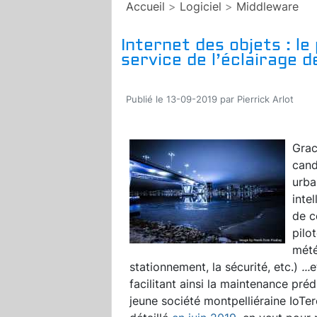
Accueil
>
Logiciel
>
Middleware
Internet des objets : 
service de l’éclairage de
Publié le 13-09-2019 par Pierrick Arlot
Grace
cand
urba
inte
de c
pilo
mété
stationnement, la sécurité, etc.)
...
e
facilitant ainsi la maintenance préd
jeune société montpelliéraine IoTe