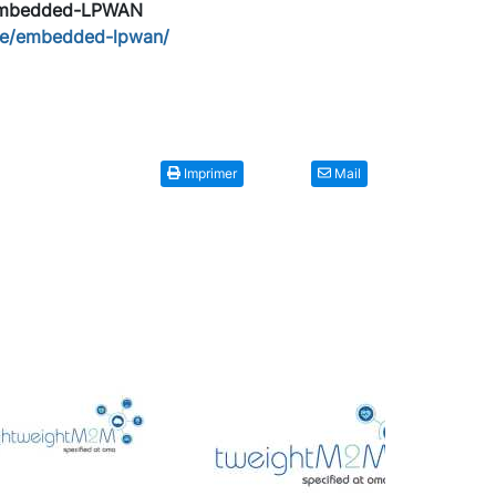
mbedded-LPWAN
se/embedded-lpwan/
Imprimer
Mail