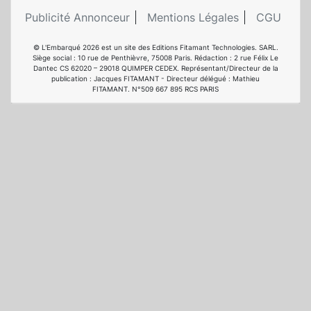
Publicité Annonceur
Mentions Légales
CGU
© L'Embarqué 2026 est un site des Editions Fitamant Technologies. SARL.
Siège social : 10 rue de Penthièvre, 75008 Paris. Rédaction : 2 rue Félix Le
Dantec CS 62020 – 29018 QUIMPER CEDEX. Représentant/Directeur de la
publication : Jacques FITAMANT - Directeur délégué : Mathieu
FITAMANT. N°509 667 895 RCS PARIS