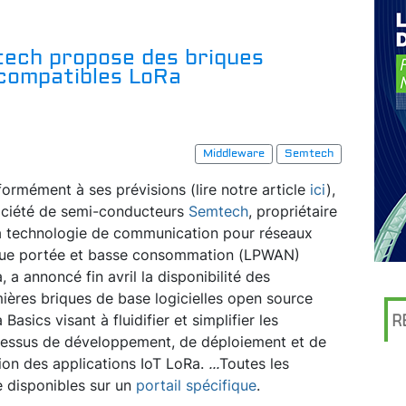
tech propose des briques
 compatibles LoRa
Middleware
Semtech
ormément à ses prévisions (lire notre article
ici
),
ociété de semi-conducteurs
Semtech
, propriétaire
a technologie de communication pour réseaux
ue portée et basse consommation (LPWAN)
, a annoncé fin avril la disponibilité des
ières briques de base logicielles open source
Basics visant à fluidifier et simplifier les
R
essus de développement, de déploiement et de
ion des applications IoT LoRa.
...
Toutes les
e disponibles sur un
portail spécifique
.