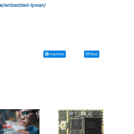
se/embedded-lpwan/
Imprimer
Mail