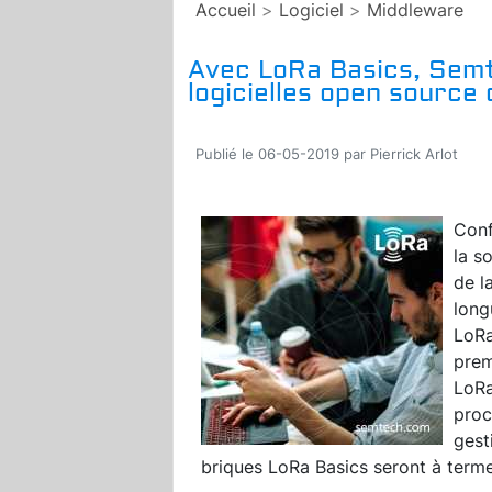
Accueil
>
Logiciel
>
Middleware
Avec LoRa Basics, Sem
logicielles open source
Publié le 06-05-2019 par Pierrick Arlot
Conf
la s
de l
long
LoRa
prem
LoRa 
proc
gest
briques LoRa Basics seront à term