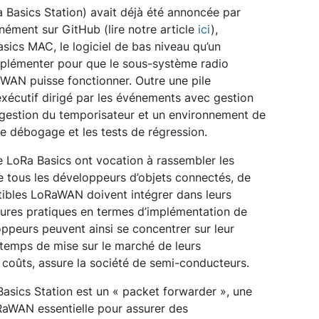
a Basics Station) avait déjà été annoncée par
nément sur GitHub (lire notre article
ici
),
asics MAC, le logiciel de bas niveau qu’un
implémenter pour que le sous-système radio
WAN puisse fonctionner. Outre une pile
xécutif dirigé par les événements avec gestion
gestion du temporisateur et un environnement de
r le débogage et les tests de régression.
e LoRa Basics ont vocation à rassembler les
ous les développeurs d’objets connectés, de
tibles LoRaWAN doivent intégrer dans leurs
lleures pratiques en termes d’implémentation de
peurs peuvent ainsi se concentrer sur leur
e temps de mise sur le marché de leurs
s coûts, assure la société de semi-conducteurs.
Basics Station est un « packet forwarder », une
RaWAN essentielle pour assurer des