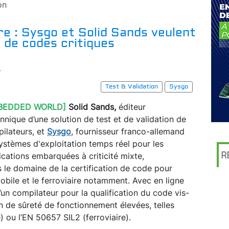
on
re : Sysgo et Solid Sands veulent
on de codes critiques
r
Test & Validation
Sysgo
BEDDED WORLD]
Solid Sands,
éditeur
annique d’une solution de test et de validation de
ilateurs, et
Sysgo
, fournisseur franco-allemand
ystèmes d'exploitation temps réel pour les
R
ications embarquées à criticité mixte,
s le domaine de la certification de code pour
mobile et le ferroviaire notamment. Avec en ligne
’un compilateur pour la qualification du code vis-
on de sûreté de fonctionnement élevées, telles
 ou l’EN 50657 SIL2 (ferroviaire).