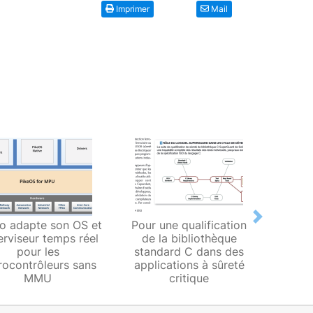
Imprimer
Mail
Next
o adapte son OS et
Pour une qualification
Le C
rviseur temps réel
de la bibliothèque
Sand
pour les
standard C dans des
vérific
rocontrôleurs sans
applications à sûreté
d’un 
MMU
critique
apr