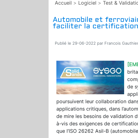
Accueil
>
Logiciel
>
Test & Validati
Automobile et ferroviai
faciliter la certificati
Publié le 29-06-2022 par Francois Gauthie
[EM
brit
comp
de s
appl
poursuivent leur collaboration dan
applications critiques, dans l’auto
de mire les besoins de validation d
à-vis des exigences de certificati
que l’ISO 26262 Asil-B (automobile)