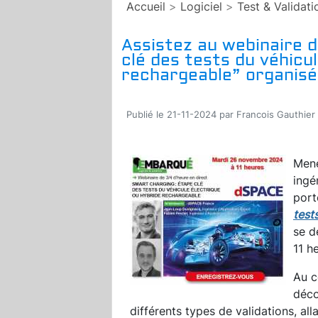
Accueil
>
Logiciel
>
Test & Validati
Assistez au webinaire 
clé des tests du véhicu
rechargeable” organisé
Publié le 21-11-2024 par Francois Gauthier
Mené
ingé
port
test
se d
11 h
Au c
déco
différents types de validations, al