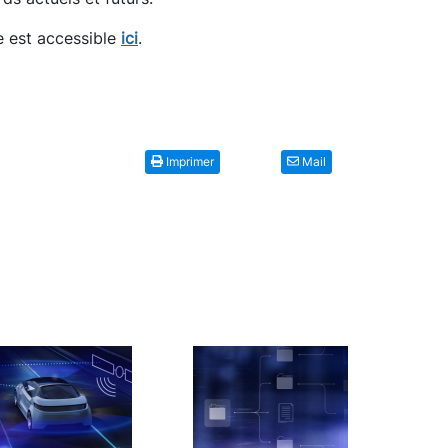
re est accessible
ici
.
Imprimer
Mail