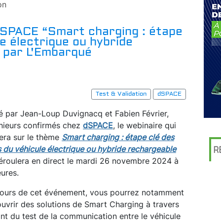
on
dSPACE “Smart charging : étape
le électrique ou hybride
 par L'Embarqué
Test & Validation
dSPACE
 par Jean-Loup Duvignacq et Fabien Février,
nieurs confirmés chez
dSPACE
, le webinaire qui
era sur le thème
Smart charging : étape clé des
s du véhicule électrique ou hybride rechargeable
R
éroulera en direct le mardi 26 novembre 2024 à
eures.
ours de cet événement, vous pourrez notamment
uvrir des solutions de Smart Charging à travers
lant du test de la communication entre le véhicule