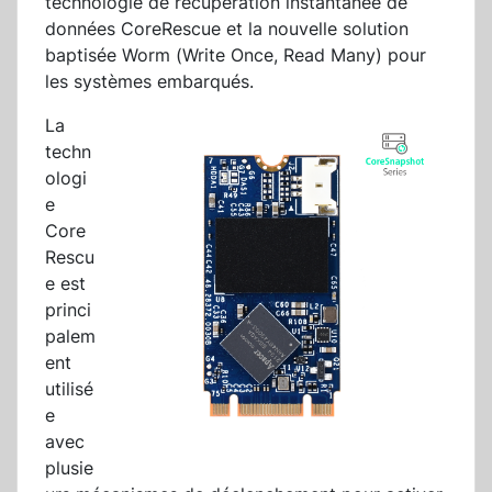
technologie de récupération instantanée de
données CoreRescue et la nouvelle solution
baptisée Worm (Write Once, Read Many) pour
les systèmes embarqués.
La
techn
ologi
e
Core
Rescu
e est
princi
palem
ent
utilisé
e
avec
plusie