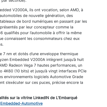
s par seconde).
dded V2000A, ils ont vocation, selon AMD, à
 automobiles de nouvelle génération, des
 tableaux de bord numériques en passant par les
t présentés par leur concepteur comme la
6 qualifiés pour l’automobile à offrir la même
que connaissent les consommateurs chez eux
s.
e 7 nm et dotés d’une enveloppe thermique
Ryzen Embedded V2000A intègrent jusqu’à huit
 AMD Radeon Vega 7 hautes performances, un
4K60 (10 bits) et jusqu’à vingt interfaces PCIe
les environnements logiciels Automotive Grade
t s’exécuter sur ces puces, précise encore la
lités sur la vitrine LinkedIN de L'Embarqué
:
Embedded-Automotive