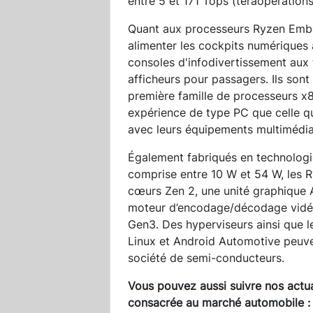
entre 5 et 171 Tops (téraopération
Quant aux processeurs Ryzen Embe
alimenter les cockpits numériques
consoles d'infodivertissement aux
afficheurs pour passagers. Ils son
première famille de processeurs x8
expérience de type PC que celle 
avec leurs équipements multimédia
Également fabriqués en technologi
comprise entre 10 W et 54 W, les 
cœurs Zen 2, une unité graphique
moteur d’encodage/décodage vidéo 
Gen3. Des hyperviseurs ainsi que 
Linux et Android Automotive peuven
société de semi-conducteurs.
Vous pouvez aussi suivre nos actua
consacrée au marché automobile 