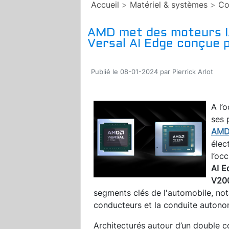
Accueil
>
Matériel & systèmes
>
Co
AMD met des moteurs I
Versal AI Edge conçue p
Publié le 08-01-2024 par Pierrick Arlot
A l’
ses 
AM
élec
l’oc
AI E
V20
segments clés de l'automobile, not
conducteurs et la conduite autono
Architecturés autour d’un double