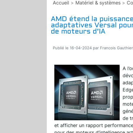
Accueil
>
Matériel & systèmes
>
Co
AMD étend la puissanc
adaptatives Versal pour
de moteurs d’IA
Publié le 16-04-2024 par Francois Gauthier
A l’
dévo
adap
Edge
prop
mote
géné
de t
et afficher un rapport performance
pour des moteurs d’intelligence arti