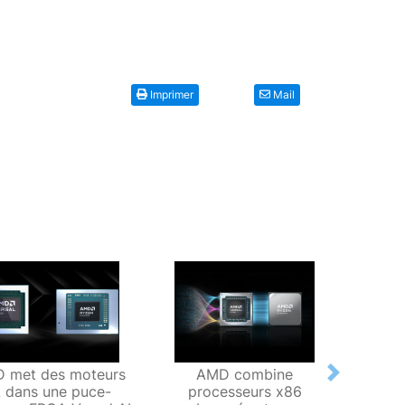
Imprimer
Mail
 met des moteurs
AMD combine
AM
Next
A dans une puce-
processeurs x86
disp