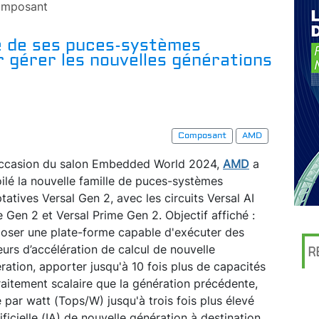
mposant
e de ses puces-systèmes
 gérer les nouvelles générations
Composant
AMD
occasion du salon Embedded World 2024,
AMD
a
ilé la nouvelle famille de puces-systèmes
tatives Versal Gen 2, avec les circuits Versal AI
 Gen 2 et Versal Prime Gen 2. Objectif affiché :
oser une plate-forme capable d'exécuter des
urs d’accélération de calcul de nouvelle
R
ration, apporter jusqu'à 10 fois plus de capacités
raitement scalaire que la génération précédente,
 par watt (Tops/W) jusqu'à trois fois plus élevé
ficielle (IA) de nouvelle génération à destination