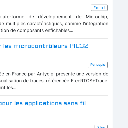
Farnell
 plate-forme de développement de Microchip,
de multiples caractéristiques, comme l’intégration
ation de composants enfichables...
r les microcontrôleurs PIC32
Percepio
uée en France par Antycip, présente une version de
visualisation de traces, référencée FreeRTOS+Trace.
t les...
ur les applications sans fil
Zilog