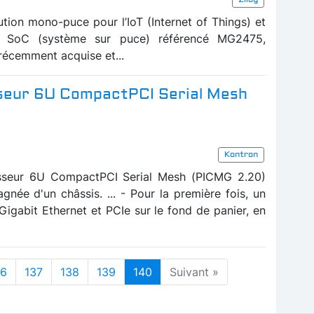
ution mono-puce pour l’IoT (Internet of Things) et
un SoC (système sur puce) référencé MG2475,
récemment acquise et...
sseur 6U CompactPCI Serial Mesh
Kontron
sseur 6U CompactPCI Serial Mesh (PICMG 2.20)
née d'un châssis. ... - Pour la première fois, un
gabit Ethernet et PCIe sur le fond de panier, en
36
137
138
139
140
Suivant »