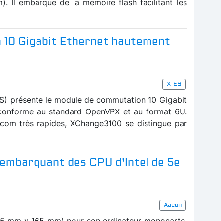
m). Il embarque de la mémoire flash facilitant les
 10 Gigabit Ethernet hautement
X-ES
ES) présente le module de commutation 10 Gigabit
conforme au standard OpenVPX et au format 6U.
com très rapides, XChange3100 se distingue par
 embarquant des CPU d'Intel de 5e
Aaeon
115 mm x 165 mm) pour son ordinateur monocarte,