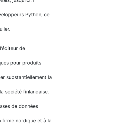
is, jusqu’ici, il
développeurs Python, ce
lier.
l’éditeur de
ques pour produits
er substantiellement la
a société finlandaise.
asses de données
 firme nordique et à la