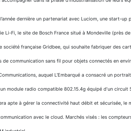
 accompagner dans la phase d’industrialisation de leurs é
é l’année dernière un partenariat avec Luciom, une start-up p
e Li-Fi, le site de Bosch France situé à Mondeville (près d
ne société française Gridbee, qui souhaite fabriquer des car
s de communication sans fil pour objets connectés en envir
Communications, auquel L’Embarqué a consacré un portrait d
e un module radio compatible 802.15.4g équipé d'un circuit
a apte à gérer la connectivité haut débit et sécurisée, le m
ommunication avec le cloud. Marchés visés : les compteurs 