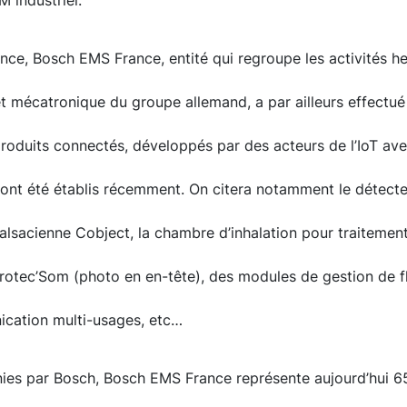
 industriel.
ce, Bosch EMS France, entité qui regroupe les activités h
et mécatronique du groupe allemand, a par ailleurs effectu
roduits connectés, développés par des acteurs de l’IoT ave
ls ont été établis récemment. On citera notamment le détec
alsacienne Cobject, la chambre d’inhalation pour traiteme
Protec’Som (photo en en-tête), des modules de gestion de f
cation multi-usages, etc…
nies par Bosch, Bosch EMS France représente aujourd’hui 65